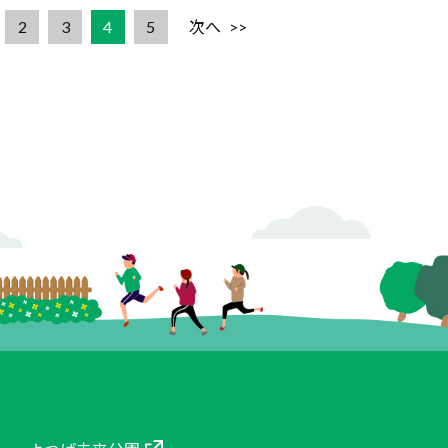
2
3
4
5
次へ